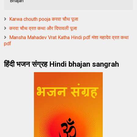
Bhajan
Karwa chouth pooja करवा चौथ पूजा
करवा चौथ व्रत कथा और दिपावली पूजा
Mansha Mahadev Vrat Katha Hindi pdf मंशा महादेव व्रत कथा
pdf
हिंदी भजन संग्रह Hindi bhajan sangrah