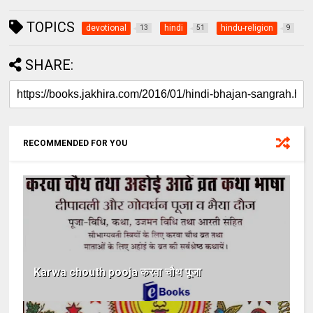
TOPICS
devotional
hindi
hindu-religion
13
51
9
SHARE:
RECOMMENDED FOR YOU
Karwa chouth pooja करवा चौथ पूजा