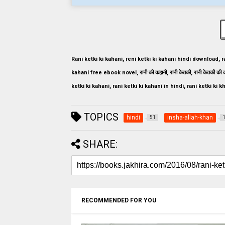
Rani ketki ki kahani, reni ketki ki kahani hindi download, ra
kahani free ebook novel, रानी की कहानी, रानी केतकी, रानी केतकी की 
ketki ki kahani, rani ketki ki kahani in hindi, rani ketki ki k
TOPICS
hindi
insha-allah-khan
51
SHARE:
RECOMMENDED FOR YOU