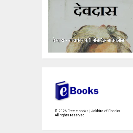
देवदास - शरतचंद्र फ्री पीडीऍफ़ डाउनलोड
©
2026
Free e books | Jakhira of Ebooks
All rights reserved.