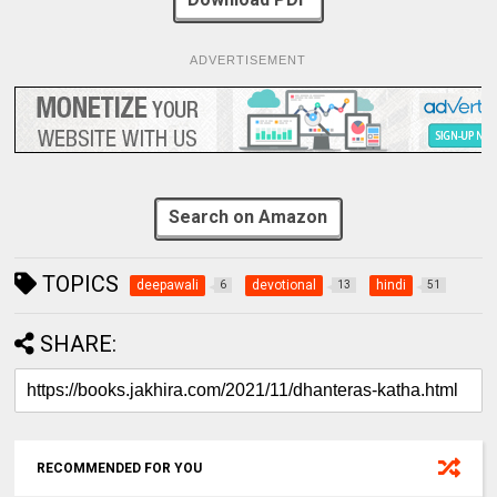
ADVERTISEMENT
Search on Amazon
TOPICS
deepawali
devotional
hindi
6
13
51
SHARE:
RECOMMENDED FOR YOU